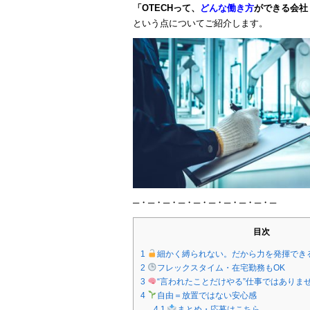
「OTECHって、
どんな働き方
ができる会社
という点についてご紹介します。
─・─・─・─・─・─・─・─・─・─
目次
1
細かく縛られない。だから力を発揮でき
2
フレックスタイム・在宅勤務もOK
3
“言われたことだけやる”仕事ではありま
4
自由＝放置ではない安心感
4.1
まとめ・応募はこちら