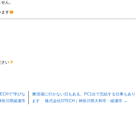
ません。
います
ださい
ECHで“学びな
現場に行かない日もある。PC1台で完結する仕事もあり
神奈川県綾瀬市
ます 株式会社OTECH｜神奈川県大和市・綾瀬市
→