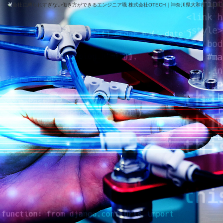
会社に縛られすぎない働き方ができるエンジニア職 株式会社OTECH｜神奈川県大和市・綾瀬市