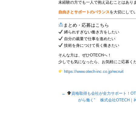
未経験の方でも一人で抱え込むことはあり
自由さとサポートのバランス
を大切にして
まとめ・応募はこちら
縛られすぎない働き方をしたい
自分の裁量で仕事を進めたい
技術を身につけて長く働きたい
そんな方は、ぜひOTECHへ！
少しでも気になったら、お気軽にご応募く
https://www.otech-inc.co.jp/recruit
←
資格取得も会社が全力サポート！OT
がら働く” 株式会社OTECH｜