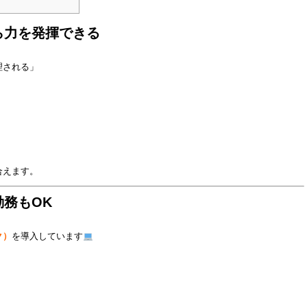
ら力を発揮できる
理される」
合えます。
務もOK
ク）
を導入しています
、
。