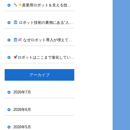
産業用ロボットを支える技術｜株式会社OTECHが行うティーチング作業
ロボット技術の裏側にある“人の力”｜株式会社OTECH
神奈川県
なぜロボット導入が増えているのか｜株式会社OTECHが支える産業用ロボット技術
ロボットはここまで進化している｜株式会社OTECHが手掛けるビジョン技術
アーカイブ
2026年7月
2026年6月
2026年5月