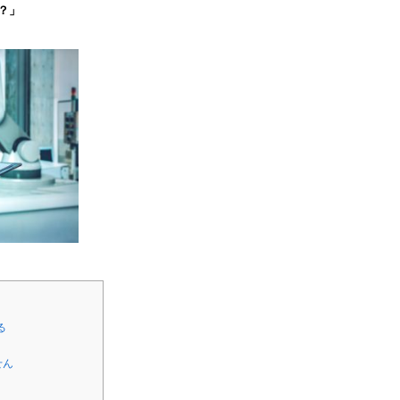
？」
る
せん