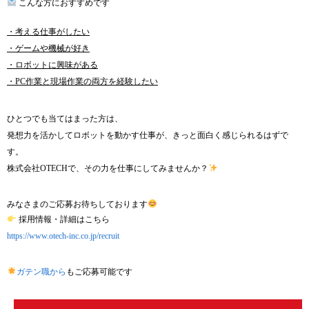
こんな方におすすめです
・考える仕事がしたい
・ゲームや機械が好き
・ロボットに興味がある
・PC作業と現場作業の両方を経験したい
ひとつでも当てはまった方は、
発想力を活かしてロボットを動かす仕事が、きっと面白く感じられるはずで
す。
株式会社OTECHで、その力を仕事にしてみませんか？
みなさまのご応募お待ちしております
採用情報・詳細はこちら
https://www.otech-inc.co.jp/recruit
ガテン職から
もご応募可能です