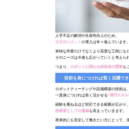
人手不足の解消や生産性向上のため、
産業用ロボット
の導入は年々進んでいます
単純な作業だけでなくより高度な工程にも
そのニーズは今後も広がっていくと考えら
つまり、
ロボットに関わる技術者の需要
も
技術を身につければ長く活躍で
ロボットティーチングや設備構築の技術は
一度身につければ長く活かせる
“専門スキル
経験を重ねるほど対応できる範囲が広がり
技術者としての価値
も高まっていきます。
将来的にも安定して働きたい方にとって、