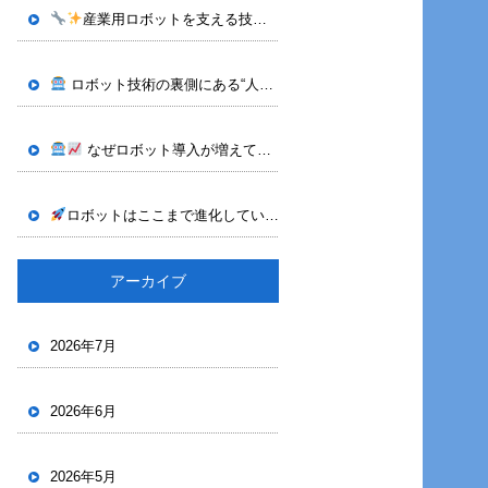
産業用ロボットを支える技術｜株式会社OTECHが行うティーチング作業
ロボット技術の裏側にある“人の力”｜株式会社OTECH
神奈川県
なぜロボット導入が増えているのか｜株式会社OTECHが支える産業用ロボット技術
ロボットはここまで進化している｜株式会社OTECHが手掛けるビジョン技術
アーカイブ
2026年7月
2026年6月
2026年5月