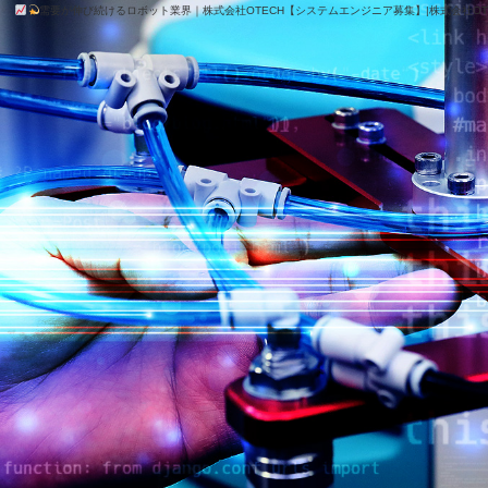
需要が伸び続けるロボット業界｜株式会社OTECH【システムエンジニア募集】|株式会社OT