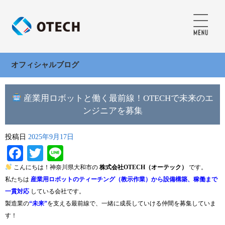
オフィシャルブログ
産業用ロボットと働く最前線！OTECHで未来のエ
ンジニアを募集
投稿日
2025年9月17日
Facebook
Twitter
Line
こんにちは！神奈川県大和市の
株式会社OTECH（オーテック）
です。
私たちは
産業用ロボットのティーチング（教示作業）から設備構築、稼働まで
一貫対応
している会社です。
製造業の
“未来”
を支える最前線で、一緒に成長していける仲間を募集していま
す！