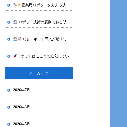
産業用ロボットを支える技術｜株式会社OTECHが行うティーチング作業
ロボット技術の裏側にある“人の力”｜株式会社OTECH
神奈川県
なぜロボット導入が増えているのか｜株式会社OTECHが支える産業用ロボット技術
ロボットはここまで進化している｜株式会社OTECHが手掛けるビジョン技術
アーカイブ
2026年7月
2026年6月
2026年5月