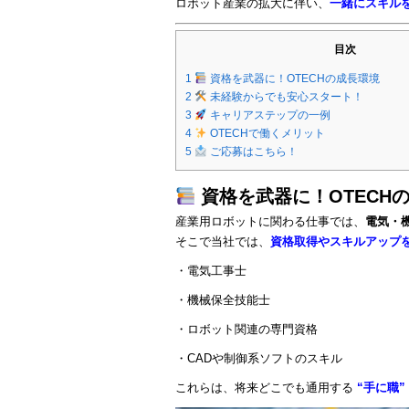
ロボット産業の拡大に伴い、
一緒にスキル
目次
1
資格を武器に！OTECHの成長環境
2
未経験からでも安心スタート！
3
キャリアステップの一例
4
OTECHで働くメリット
5
ご応募はこちら！
資格を武器に！OTECH
産業用ロボットに関わる仕事では、
電気・
そこで当社では、
資格取得やスキルアップ
・電気工事士
・機械保全技能士
・ロボット関連の専門資格
・CADや制御系ソフトのスキル
これらは、将来どこでも通用する
“手に職”