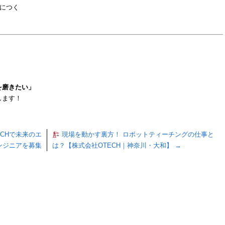
身につく
を磨きたい」
します！
CHで未来のエ
現場を動かす裏方！ ロボットティーチングの仕事と
ンジニアを募集
は？【株式会社OTECH｜神奈川・大和】
→