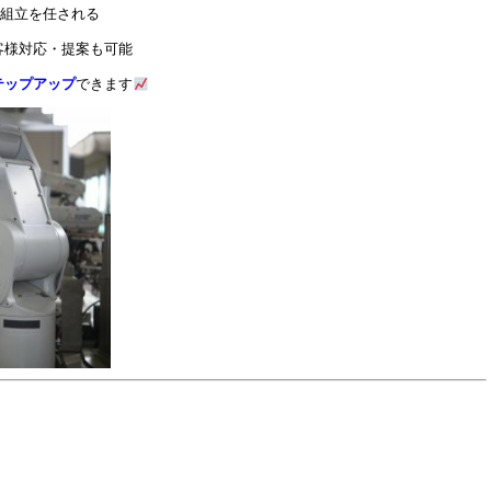
盤組立を任される
客様対応・提案も可能
テップアップ
できます