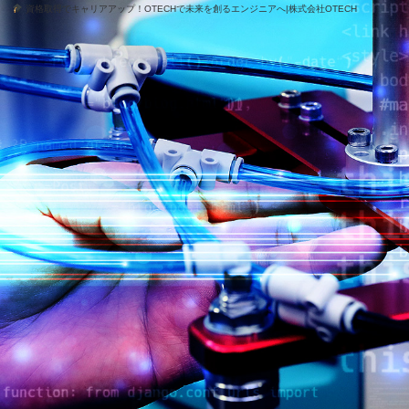
資格取得でキャリアアップ！OTECHで未来を創るエンジニアへ|株式会社OTECH